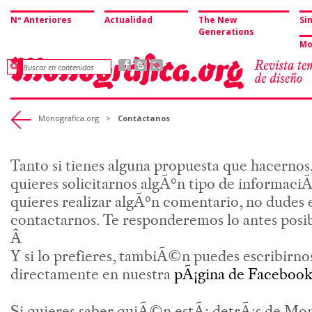
Nº Anteriores
Actualidad
The New
Si
Generations
Mo
Monografica.org
>
Contáctanos
Tanto si tienes alguna propuesta que hacernos
quieres solicitarnos algÃºn tipo de informaciÃ
quieres realizar algÃºn comentario, no dudes 
contactarnos. Te responderemos lo antes posib
Â
Y si lo prefieres, tambiÃ©n puedes escribirno
directamente en nuestra
pÃ¡gina de Faceboo
Si quieres saber quiÃ©n estÃ¡ detrÃ¡s de Mo