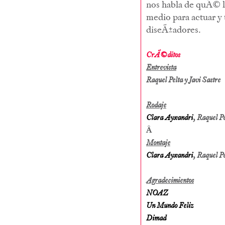
nos habla de quÃ© le
medio para actuar y 
diseÃ±adores.
CrÃ©ditos
Entrevista
Raquel Pelta y Javi Sastre
Rodaje
Clara Ayxandri
, Raquel P
Â
Montaje
Clara Ayxandri
, Raquel Pe
Agradecimientos
NOAZ
Un Mundo Feliz
Dimad