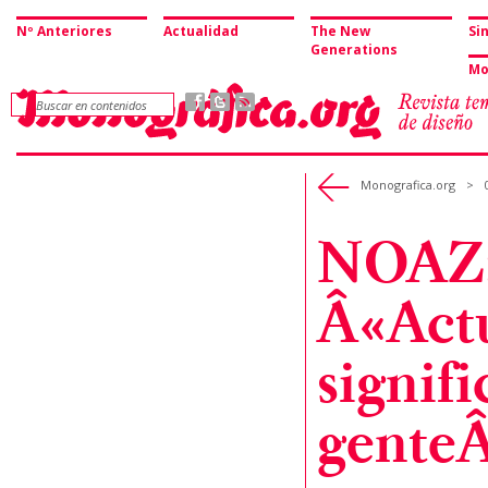
Nº Anteriores
Actualidad
The New
Si
Generations
Mo
Monografica.org
>
NOAZ
Â«Actu
signifi
gente