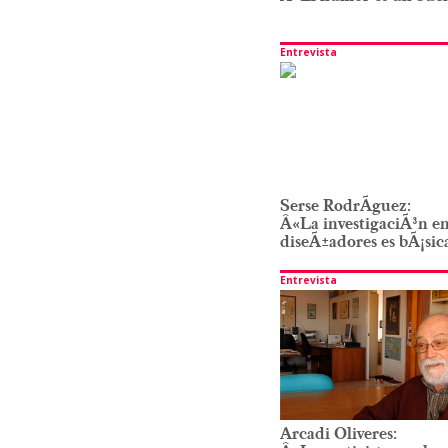
Entrevista
Serse RodrÃ­guez:
Â«La investigaciÃ³n en
diseÃ±adores es bÃ¡si
Entrevista
Arcadi Oliveres: