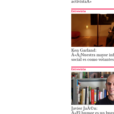
activistaÂ»
Entrevista
Ken Garland:
Â«Â¡Nuestra mayor inf
social es como votante
Entrevista
Javier JaÃ©n:
Â«El humor es un bue